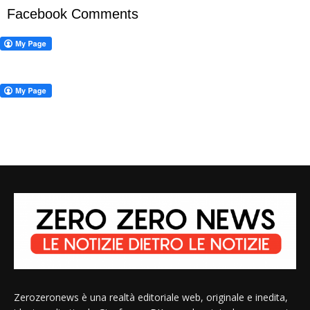
Facebook Comments
Zerozeronews è una realtà editoriale web, originale e inedita,