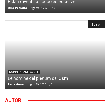
Estati roventi scirocco ed essenze
R
Dino Petralia
-
Agosto 7, 2026
0
D
I
NOMINE & CANDIDATURE
Le nomine del plenum del Csm
S
Redazione
-
Luglio 29, 2026
0
G
AUTORI