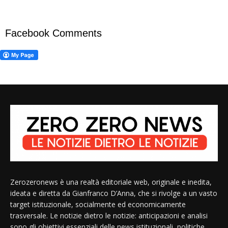
Facebook Comments
Zerozeronews è una realtà editoriale web, originale e inedita,
ideata e diretta da Gianfranco D’Anna, che si rivolge a un vasto
target istituzionale, socialmente ed economicamente
trasversale. Le notizie dietro le notizie: anticipazioni e analisi
sono gli obiettivi essenziali delle news istituzionali, politiche,