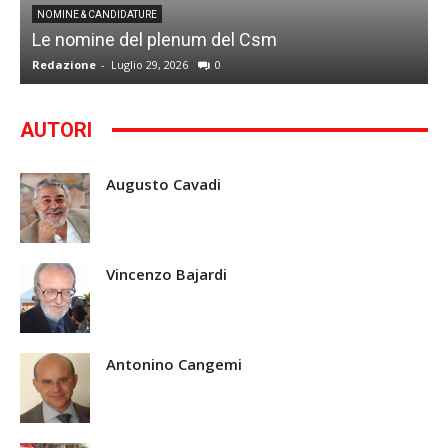
I
NOMINE & CANDIDATURE
Le nomine del plenum del Csm
S
Redazione
-
Luglio 29, 2026
0
G
AUTORI
Augusto Cavadi
Vincenzo Bajardi
Antonino Cangemi