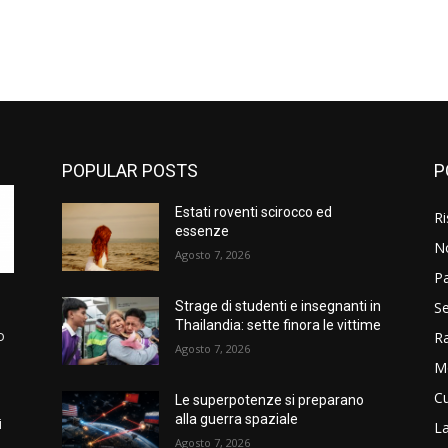
POPULAR POSTS
P
Estati roventi scirocco ed
Ri
essenze
N
Agosto 7, 2026
P
Se
Strage di studenti e insegnanti in
Thailandia: sette finora le vittime
o
R
Agosto 7, 2026
M
Cu
Le superpotenze si preparano
alla guerra spaziale
i
La
Agosto 7, 2026