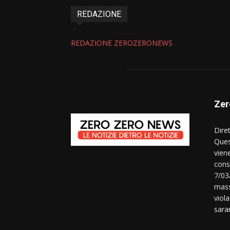
REDAZIONE
REDAZIONE ZEROZERONEWS
Zer
Dire
Ques
vien
consi
7/03
mass
viola
sara