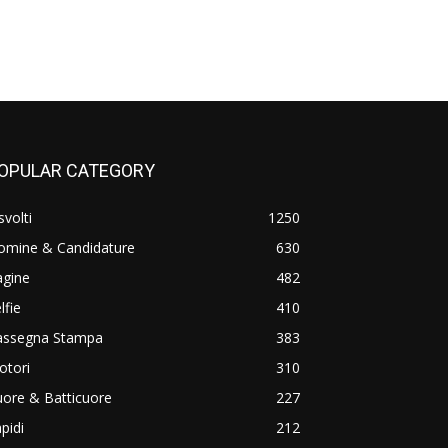
OPULAR CATEGORY
svolti
1250
omine & Candidature
630
agine
482
lfie
410
assegna Stampa
383
otori
310
ore & Batticuore
227
pidi
212