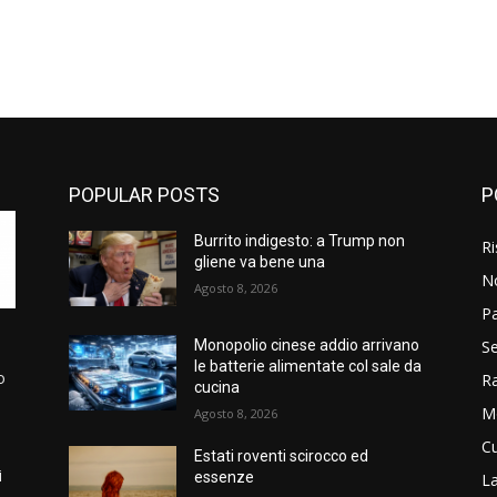
POPULAR POSTS
P
Burrito indigesto: a Trump non
Ri
gliene va bene una
N
Agosto 8, 2026
P
Se
Monopolio cinese addio arrivano
le batterie alimentate col sale da
o
R
cucina
M
Agosto 8, 2026
Cu
Estati roventi scirocco ed
i
essenze
La