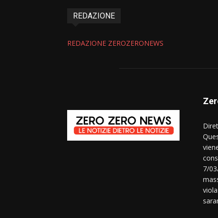
REDAZIONE
REDAZIONE ZEROZERONEWS
Zer
Dire
Ques
vien
consi
7/03
mass
viola
sara