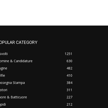
OPULAR CATEGORY
svolti
1251
omine & Candidature
630
agine
482
lfie
410
assegna Stampa
384
otori
311
ore & Batticuore
227
pidi
212