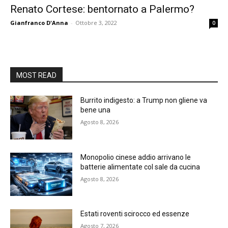
Renato Cortese: bentornato a Palermo?
Gianfranco D'Anna
-
Ottobre 3, 2022
0
MOST READ
Burrito indigesto: a Trump non gliene va
bene una
Agosto 8, 2026
Monopolio cinese addio arrivano le
batterie alimentate col sale da cucina
Agosto 8, 2026
Estati roventi scirocco ed essenze
Agosto 7, 2026