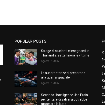
POPULAR POSTS
P
Strage di studenti e insegnanti in
Ri
Thailandia: sette finora le vittime
N
Agosto 7, 2026
P
Se
Le superpotenze si preparano
alla guerra spaziale
o
R
Agosto 7, 2026
M
Cu
Secondo l’Intelligence Usa Putin
per tentare di salvarsi potrebbe
i
La
attaccare la Nato