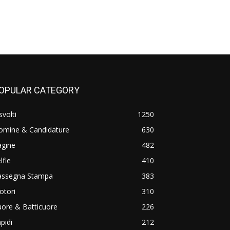
OPULAR CATEGORY
svolti
1250
omine & Candidature
630
agine
482
lfie
410
assegna Stampa
383
otori
310
ore & Batticuore
226
pidi
212