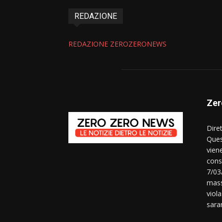
REDAZIONE
REDAZIONE ZEROZERONEWS
Zer
Dire
Ques
vien
consi
7/03
mass
viola
sara