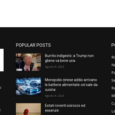
POPULAR POSTS
P
Burrito indigesto: a Trump non
Ri
gliene va bene una
N
Agosto 8, 2026
P
Se
Monopolio cinese addio arrivano
le batterie alimentate col sale da
o
R
cucina
M
Agosto 8, 2026
Cu
Estati roventi scirocco ed
i
essenze
La