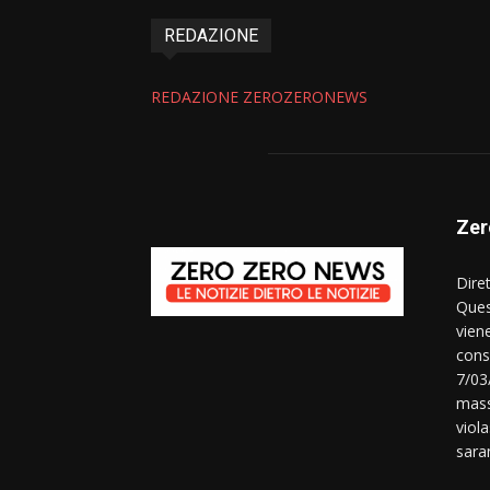
REDAZIONE
REDAZIONE ZEROZERONEWS
Zer
Dire
Ques
vien
consi
7/03
mass
viola
sara