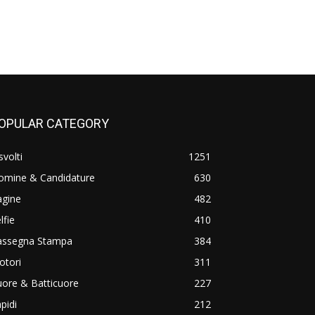
OPULAR CATEGORY
svolti
1251
omine & Candidature
630
agine
482
lfie
410
assegna Stampa
384
otori
311
ore & Batticuore
227
pidi
212