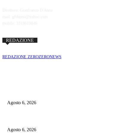
Direttore: Gianfranco D'Anna
mail: gfdanna@yahoo.com
mobile: 3319619046
REDAZIONE
REDAZIONE ZEROZERONEWS
POPULAR POSTS
Botta e risposta a colpi di intelligence fra Usa e Russia
Agosto 6, 2026
Robot umanoidi nello spazio al posto degli astronauti
Agosto 6, 2026