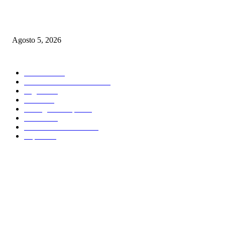
Caso Delmastro alla Consulta conflitto d’attribuzione inevitabile ?
Agosto 5, 2026
POPULAR CATEGORY
Risvolti
1249
Nomine & Candidature
630
Pagine
482
Selfie
410
Rassegna Stampa
383
Motori
310
Cuore & Batticuore
226
Lapidi
211