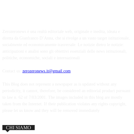
Zerozeronews è una realtà editoriale web, originale e inedita, ideata e
diretta da Gianfranco D’Anna, che si rivolge a un vasto target istituzionale,
socialmente ed economicamente trasversale. Le notizie dietro le notizie:
anticipazioni e analisi sono gli obiettivi essenziali delle news istituzionali,
politiche, economiche, sociali e internazionali
Contact us:
zerozeronews.it@gmail.com
This Blog does not represent a newspaper as is updated without any
periodicity, it cannot, therefore, be considered an editorial product pursuant
to law n. 62 of 7/03/2001. The images included in this blog are mostly
taken from the Internet. If their publication violates any rights copyright,
please let us know and they will be removed immediately
CHI SIAMO