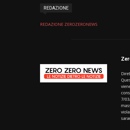
REDAZIONE
REDAZIONE ZEROZERONEWS
Zer
Dire
Ques
vien
consi
7/03
mass
viola
sara