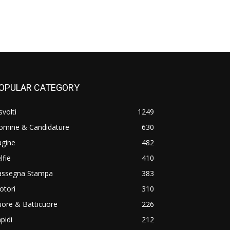
OPULAR CATEGORY
svolti
1249
omine & Candidature
630
agine
482
lfie
410
assegna Stampa
383
otori
310
ore & Batticuore
226
pidi
212