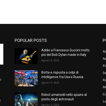
POPULAR POSTS
P
Addio a Francesco Guccini molto
Ri
più del Bob Dylan made in Italy
N
Agosto 6, 2026
P
Se
Botta e risposta a colpi di
intelligence fra Usa e Russia
o
R
Agosto 6, 2026
M
Cu
Robot umanoidi nello spazio al
posto degli astronauti
i
La
Agosto 6, 2026