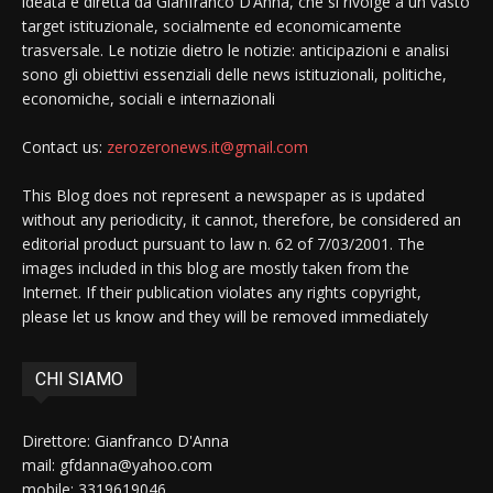
ideata e diretta da Gianfranco D’Anna, che si rivolge a un vasto
target istituzionale, socialmente ed economicamente
trasversale. Le notizie dietro le notizie: anticipazioni e analisi
sono gli obiettivi essenziali delle news istituzionali, politiche,
economiche, sociali e internazionali
Contact us:
zerozeronews.it@gmail.com
This Blog does not represent a newspaper as is updated
without any periodicity, it cannot, therefore, be considered an
editorial product pursuant to law n. 62 of 7/03/2001. The
images included in this blog are mostly taken from the
Internet. If their publication violates any rights copyright,
please let us know and they will be removed immediately
CHI SIAMO
Direttore: Gianfranco D'Anna
mail: gfdanna@yahoo.com
mobile: 3319619046