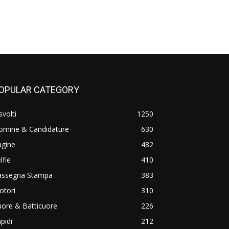
OPULAR CATEGORY
svolti
1250
omine & Candidature
630
agine
482
lfie
410
assegna Stampa
383
otori
310
ore & Batticuore
226
pidi
212