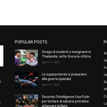
POPULAR POSTS
P
Strage di studenti e insegnanti in
Ri
Thailandia: sette finora le vittime
N
Agosto 7, 2026
P
Se
Le superpotenze si preparano
alla guerra spaziale
o
R
Agosto 7, 2026
M
Cu
Secondo l’Intelligence Usa Putin
per tentare di salvarsi potrebbe
i
La
attaccare la Nato