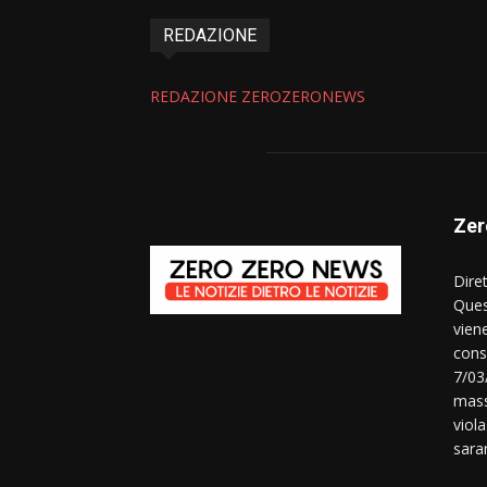
REDAZIONE
REDAZIONE ZEROZERONEWS
Zer
Dire
Ques
vien
consi
7/03
mass
viola
sara