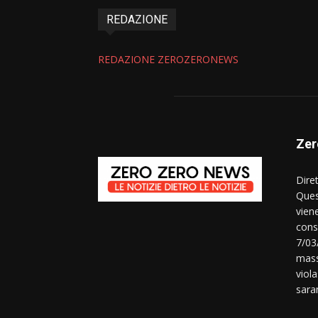
REDAZIONE
REDAZIONE ZEROZERONEWS
Zer
Dire
Ques
vien
consi
7/03
mass
viola
sara