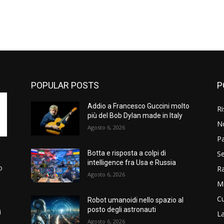
POPULAR POSTS
P
Addio a Francesco Guccini molto
Ri
più del Bob Dylan made in Italy
N
Agosto 6, 2026
P
Se
Botta e risposta a colpi di
intelligence fra Usa e Russia
o
R
Agosto 6, 2026
M
Cu
Robot umanoidi nello spazio al
posto degli astronauti
i
La
Agosto 6, 2026