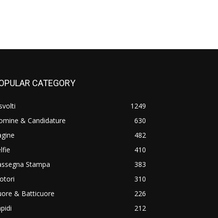
OPULAR CATEGORY
svolti
1249
omine & Candidature
630
agine
482
lfie
410
assegna Stampa
383
otori
310
ore & Batticuore
226
pidi
212