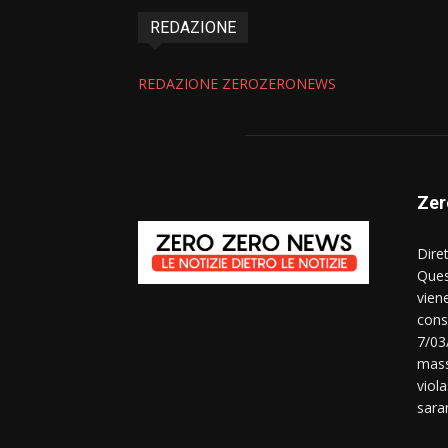
REDAZIONE
REDAZIONE ZEROZERONEWS
Zer
Dire
Ques
vien
consi
7/03
mass
viola
sara