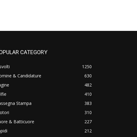
OPULAR CATEGORY
svolti
1250
omine & Candidature
630
agine
482
lfie
410
assegna Stampa
383
otori
310
ore & Batticuore
227
pidi
212