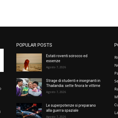
POPULAR POSTS
P
Estati roventi scirocco ed
Ri
essenze
N
Agosto 7, 2026
P
Se
Strage di studenti e insegnanti in
Thailandia: sette finora le vittime
o
R
Agosto 7, 2026
M
Cu
Le superpotenze si preparano
alla guerra spaziale
i
La
Agosto 7, 2026