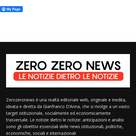
Zerozeronews è una realtà editoriale web, originale e inedita,
ideata e diretta da Gianfranco D’Anna, che si rivolge a un vasto
target istituzionale, socialmente ed economicamente
trasversale. Le notizie dietro le notizie: anticipazioni e analisi
sono gli obiettivi essenziali delle news istituzionali, politiche,
economiche, sociali e internazionali