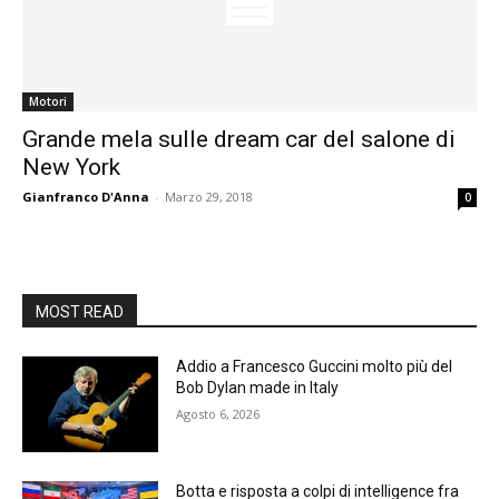
Motori
Grande mela sulle dream car del salone di
New York
Gianfranco D'Anna
-
Marzo 29, 2018
0
MOST READ
Addio a Francesco Guccini molto più del
Bob Dylan made in Italy
Agosto 6, 2026
Botta e risposta a colpi di intelligence fra