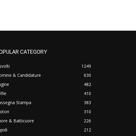
OPULAR CATEGORY
svolti
1249
omine & Candidature
630
agine
482
lfie
410
assegna Stampa
383
otori
310
ore & Batticuore
226
pidi
212