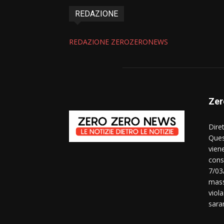
REDAZIONE
REDAZIONE ZEROZERONEWS
Zer
Dire
Ques
vien
consi
7/03
mass
viola
sara