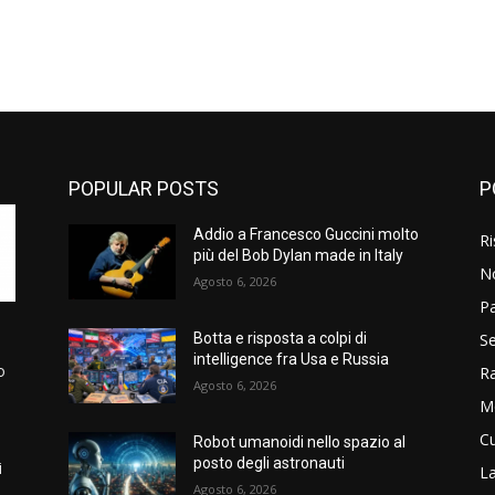
POPULAR POSTS
P
Addio a Francesco Guccini molto
Ri
più del Bob Dylan made in Italy
N
Agosto 6, 2026
P
Se
Botta e risposta a colpi di
intelligence fra Usa e Russia
o
R
Agosto 6, 2026
M
Cu
Robot umanoidi nello spazio al
posto degli astronauti
i
La
Agosto 6, 2026