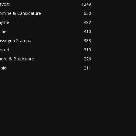
svolti
1249
omine & Candidature
630
agine
482
lfie
410
assegna Stampa
383
otori
310
ore & Batticuore
226
pidi
211