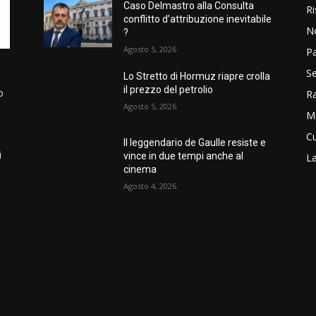
Caso Delmastro alla Consulta
Ri
conflitto d’attribuzione inevitabile
N
?
Agosto 5, 2026
P
Se
Lo Stretto di Hormuz riapre crolla
il prezzo del petrolio
o
R
Agosto 5, 2026
M
Cu
Il leggendario de Gaulle resiste e
i
vince in due tempi anche al
La
cinema
Agosto 4, 2026