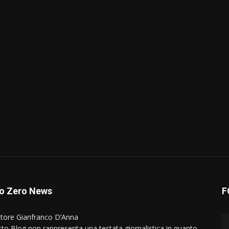
o Zero News
F
ttore Gianfranco D’Anna
to Blog non rappresenta una testata giornalistica in quanto