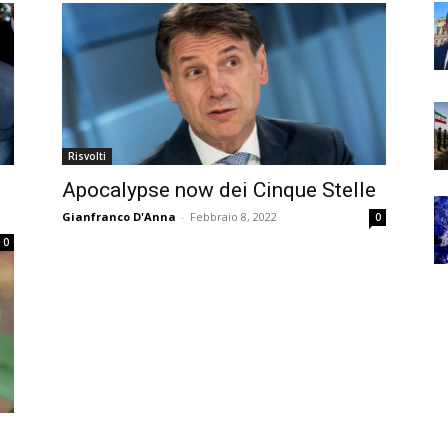
Risvolti
Apocalypse now dei Cinque Stelle
Gianfranco D'Anna
-
Febbraio 8, 2022
0
0