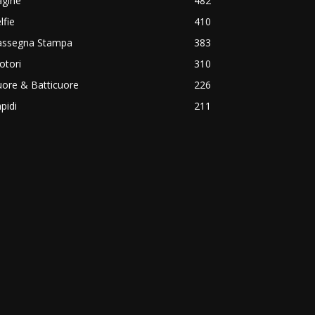
agine
482
lfie
410
assegna Stampa
383
otori
310
ore & Batticuore
226
pidi
211