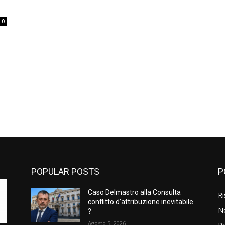
0
POPULAR POSTS
P
Caso Delmastro alla Consulta
Ri
conflitto d’attribuzione inevitabile
N
?
Agosto 5, 2026