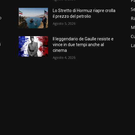
P
Se
Lo Stretto di Hormuz riapre crolla
il prezzo del petrolio
o
R
Agosto 5, 2026
M
Cu
Il leggendario de Gaulle resiste e
i
vince in due tempi anche al
La
cinema
Agosto 4, 2026