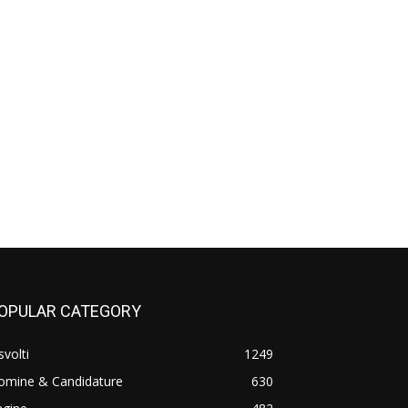
OPULAR CATEGORY
svolti
1249
omine & Candidature
630