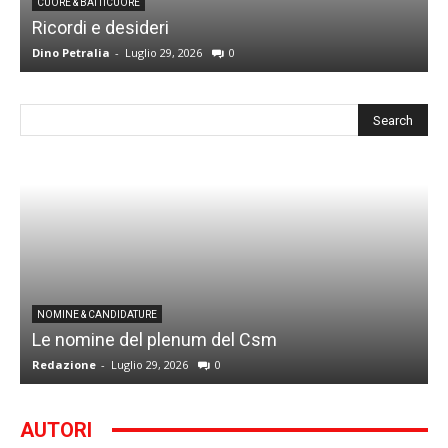
CUORE & BATTICUORE
Ricordi e desideri
L
Dino Petralia
-
Luglio 29, 2026
0
R
I
NOMINE & CANDIDATURE
Le nomine del plenum del Csm
S
Redazione
-
Luglio 29, 2026
0
G
AUTORI