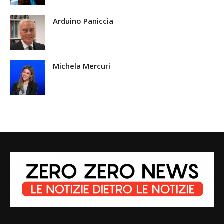
Arduino Paniccia
Michela Mercuri