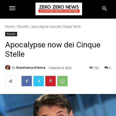
Home
Risvolti
Apocalypse now dei Cinque Stelle
Risvolti
Apocalypse now dei Cinque
Stelle
By
Gianfranco D'Anna
Febbraio 8, 2022
767
0