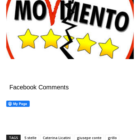
Facebook Comments
TAGS
5 stelle
Caterina Licatini
giusepe conte
grillo