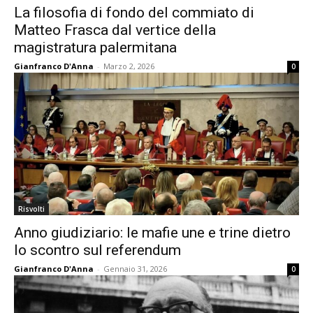
La filosofia di fondo del commiato di
Matteo Frasca dal vertice della
magistratura palermitana
Gianfranco D'Anna
-
Marzo 2, 2026
0
Risvolti
Anno giudiziario: le mafie une e trine dietro
lo scontro sul referendum
Gianfranco D'Anna
-
Gennaio 31, 2026
0