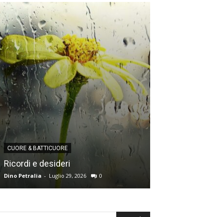
CUORE & BATTICUORE
CUORE & BATTICU
Ricordi e desideri
L’angoscia del
Dino Petralia
-
Luglio 29, 2026
0
Redazione
-
Luglio 