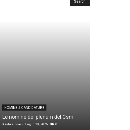
NOMINE & CANDID
NOMINE & CANDIDATURE
Infantino addio
Le nomine del plenum del Csm
alla Segreteria
Redazione
-
Luglio 29, 2026
0
Gianfranco D'Anna