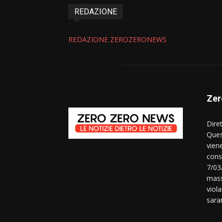
REDAZIONE
REDAZIONE ZEROZERONEWS
Zer
Dire
Ques
vien
consi
7/03
mass
viola
sara