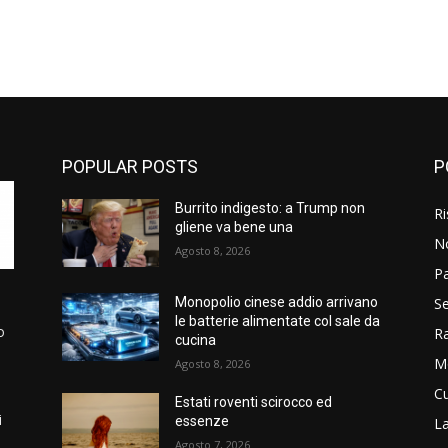
POPULAR POSTS
P
Burrito indigesto: a Trump non
Ri
gliene va bene una
N
Agosto 8, 2026
P
Se
Monopolio cinese addio arrivano
le batterie alimentate col sale da
o
R
cucina
M
Agosto 8, 2026
Cu
Estati roventi scirocco ed
i
essenze
La
Agosto 7, 2026