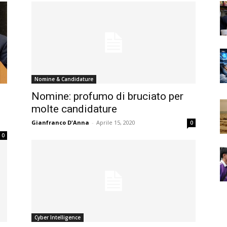
Nomine & Candidature
Nomine: profumo di bruciato per
molte candidature
Gianfranco D'Anna
-
Aprile 15, 2020
0
0
Cyber Intelligence