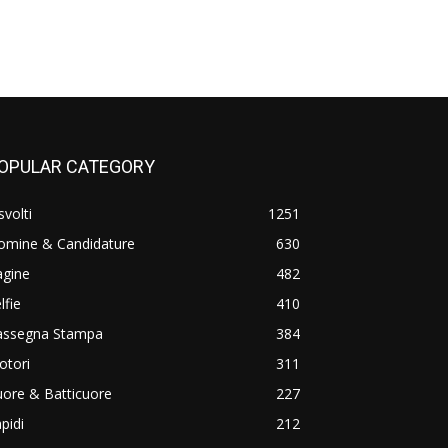
OPULAR CATEGORY
svolti
1251
omine & Candidature
630
agine
482
lfie
410
assegna Stampa
384
otori
311
ore & Batticuore
227
pidi
212