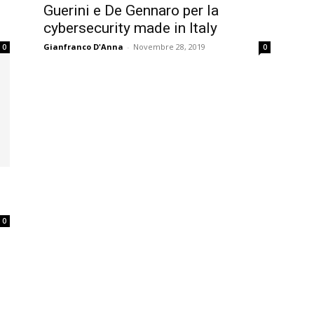
Guerini e De Gennaro per la
cybersecurity made in Italy
Gianfranco D'Anna
-
Novembre 28, 2019
0
0
0