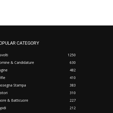
OPULAR CATEGORY
svolti
1250
omine & Candidature
630
agine
482
lfie
410
assegna Stampa
383
otori
310
ore & Batticuore
227
pidi
212