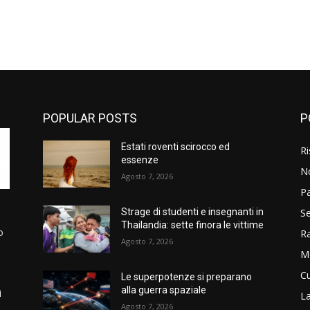
POPULAR POSTS
P
Estati roventi scirocco ed
Ri
essenze
N
Agosto 7, 2026
P
Se
Strage di studenti e insegnanti in
Thailandia: sette finora le vittime
o
R
Agosto 7, 2026
M
Cu
Le superpotenze si preparano
alla guerra spaziale
i
La
Agosto 7, 2026