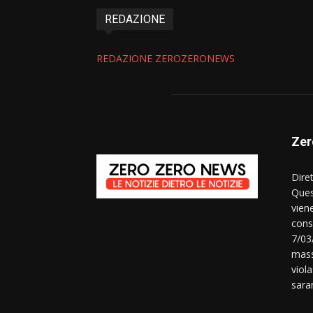
REDAZIONE
REDAZIONE ZEROZERONEWS
Zer
Dire
Ques
vien
consi
7/03
mass
viola
sara