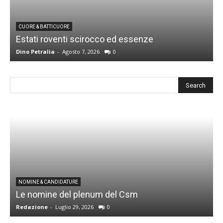
CUORE & BATTICUORE
Estati roventi scirocco ed essenze
R
Dino Petralia
-
Agosto 7, 2026
0
D
I
NOMINE & CANDIDATURE
Le nomine del plenum del Csm
S
Redazione
-
Luglio 29, 2026
0
G