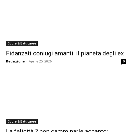
Cuore & Batticuore
Fidanzati coniugi amanti: il pianeta degli ex
Redazione
-
Aprile 25, 2026
0
Cuore & Batticuore
La felicità ? non camminarle accanto: