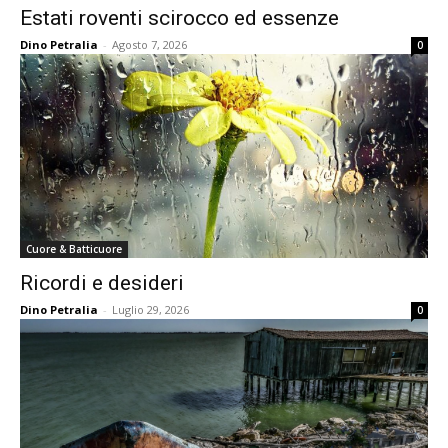
Estati roventi scirocco ed essenze
Dino Petralia
-
Agosto 7, 2026
0
Cuore & Batticuore
Ricordi e desideri
Dino Petralia
-
Luglio 29, 2026
0