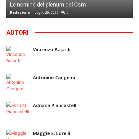
Le nomine del plenum del Csm
S
Redazione
-
Luglio 29, 2026
0
G
AUTORI
Vincenzo Bajardi
Antonino Cangemi
Adriana Piancastelli
Maggie S. Lorelli