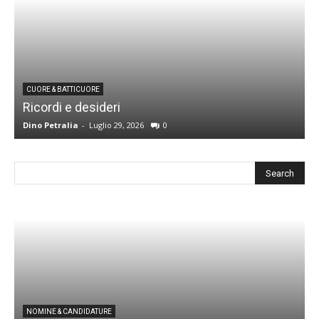
CUORE & BATTICUORE
Ricordi e desideri
L
Dino Petralia
-
Luglio 29, 2026
0
R
I
NOMINE & CANDIDATURE