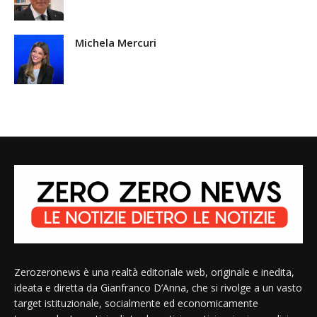
Michela Mercuri
Zerozeronews è una realtà editoriale web, originale e inedita,
ideata e diretta da Gianfranco D’Anna, che si rivolge a un vasto
target istituzionale, socialmente ed economicamente