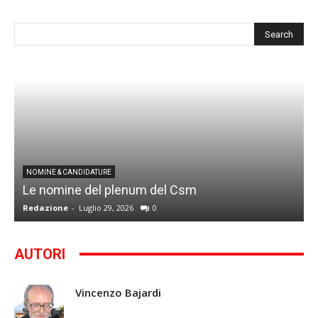
I
NOMINE & CANDIDATURE
Le nomine del plenum del Csm
S
Redazione
-
Luglio 29, 2026
0
G
AUTORI
Vincenzo Bajardi