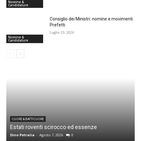
Nomine &
Candidature
Consiglio dei Ministri: nomine e movimenti
Prefetti
Luglio 23, 2026
Nomine &
Candidature
CUORE & BATTICUORE
Estati roventi scirocco ed essenze
R
Dino Petralia
-
Agosto 7, 2026
0
D