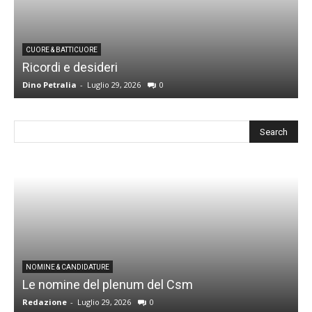
CUORE & BATTICUORE
Ricordi e desideri
L
Dino Petralia
-
Luglio 29, 2026
0
R
I
NOMINE & CANDIDATURE
Le nomine del plenum del Csm
S
Redazione
-
Luglio 29, 2026
0
G