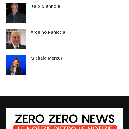
Italo Giannola
Arduino Paniccia
Michela Mercuri