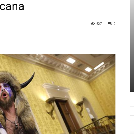
icana
627
0