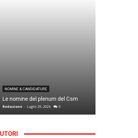
NOMINE & CANDID
NOMINE & CANDIDATURE
Infantino addio
Le nomine del plenum del Csm
alla Segreteria
Redazione
-
Luglio 29, 2026
0
Gianfranco D'Anna
UTORI