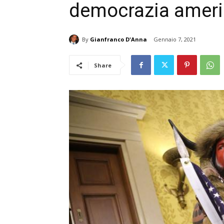
democrazia amer
By
Gianfranco D'Anna
Gennaio 7, 2021
Share