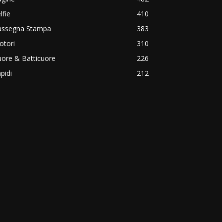
lfie
410
assegna Stampa
383
otori
310
ore & Batticuore
226
pidi
212