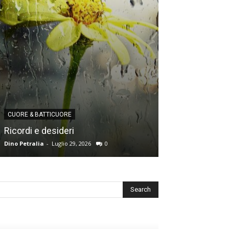
CUORE & BATTICUORE
CUORE & BATTICU
Ricordi e desideri
L’angoscia del
Dino Petralia
-
Luglio 29, 2026
0
Redazione
-
Luglio 