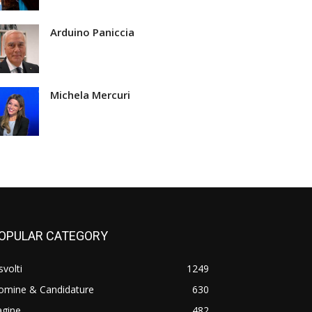
Arduino Paniccia
Michela Mercuri
OPULAR CATEGORY
svolti
1249
omine & Candidature
630
agine
482