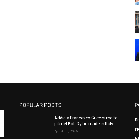
POPULAR POSTS
P
Addio a Francesco Guccini molto
Ri
più del Bob Dylan made in Italy
N
Agosto 6, 2026
P