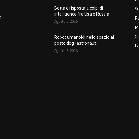
Se
Botta e risposta a colpi di
intelligence fra Usa e Russia
o
R
Agosto 6, 2026
M
Cu
Robot umanoidi nello spazio al
posto degli astronauti
i
La
Agosto 6, 2026