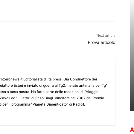
Next article
Prova articolo
ozeronews.it Editorialista di Italpress. Già Condirettore dei
dattore Esteri e inviato di guerra al Tg2, inviato antimafia per Tg1
so a cosa nostra. Ha fatto parte delle redazioni di “Viaggio
Zavoli ed “Il Fatto” di Enzo Biagi. Vincitore nel 2007 del Premio
mo per il programma “Pianeta Dimenticato” di Radio1.
A