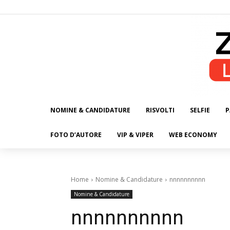
NOMINE & CANDIDATURE
RISVOLTI
SELFIE
P
ALL
FOTO D’AUTORE
VIP & VIPER
WEB ECONOMY
Home
Nomine & Candidature
nnnnnnnnnn
Nomine & Candidature
nnnnnnnnnn