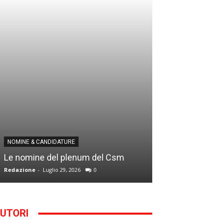
NOMINE & CANDID
NOMINE & CANDIDATURE
Infantino addio
Le nomine del plenum del Csm
alla Segreteria
Redazione
-
Luglio 29, 2026
0
Gianfranco D'Anna
UTORI