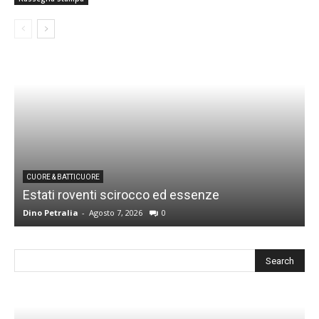
CUORE & BATTICUORE
Estati roventi scirocco ed essenze
R
Dino Petralia
-
Agosto 7, 2026
0
D