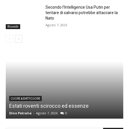
Secondo l’Intelligence Usa Putin per
tentare di salvarsi potrebbe attaccare la
Nato
Agosto 7, 2026
Risvolti
CUORE & BATTICUORE
Estati roventi scirocco ed essenze
R
Dino Petralia
-
Agosto 7, 2026
0
D