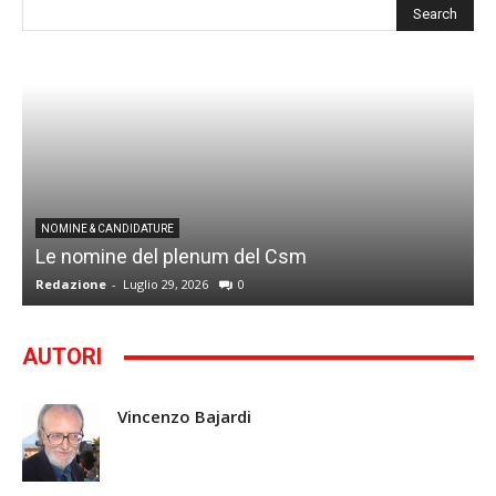
I
NOMINE & CANDIDATURE
Le nomine del plenum del Csm
S
Redazione
-
Luglio 29, 2026
0
G
AUTORI
Vincenzo Bajardi