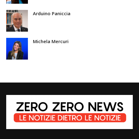
Arduino Paniccia
Michela Mercuri