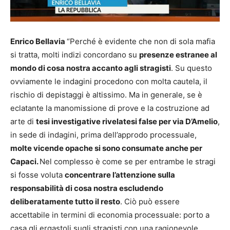
Enrico Bellavia
“Perché è evidente che non di sola mafia
si tratta, molti indizi concordano su
presenze estranee al
mondo di cosa nostra accanto agli stragisti
. Su questo
ovviamente le indagini procedono con molta cautela, il
rischio di depistaggi è altissimo. Ma in generale, se è
eclatante la manomissione di prove e la costruzione ad
arte di
tesi investigative rivelatesi false per via D’Amelio
,
in sede di indagini, prima dell’approdo processuale,
molte vicende opache si sono consumate anche per
Capaci.
Nel complesso è come se per entrambe le stragi
si fosse voluta
concentrare l’attenzione sulla
responsabilità di cosa nostra escludendo
deliberatamente tutto il resto
. Ciò può essere
accettabile in termini di economia processuale: porto a
casa gli ergastoli sugli stragisti con una ragionevole