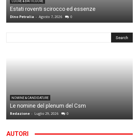
CUORE & BATTICUORE
Estati roventi scirocco ed essenze
R
Dino Petralia
-
Agosto 7, 2026
0
D
I
NOMINE & CANDIDATURE
Le nomine del plenum del Csm
S
Redazione
-
Luglio 29, 2026
0
G
AUTORI