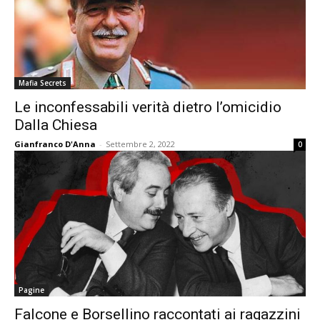
Mafia Secrets
Le inconfessabili verità dietro l’omicidio
Dalla Chiesa
Gianfranco D'Anna
-
Settembre 2, 2022
0
Pagine
Falcone e Borsellino raccontati ai ragazzini