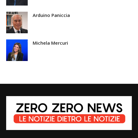
Arduino Paniccia
Michela Mercuri