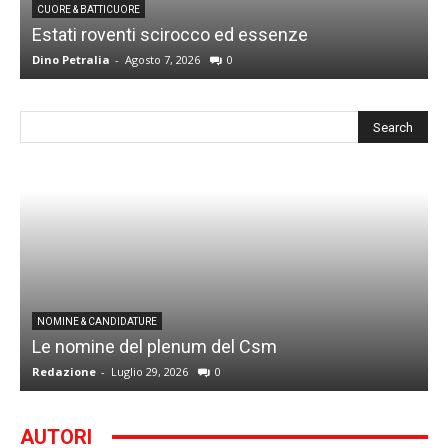
CUORE & BATTICUORE
Estati roventi scirocco ed essenze
R
Dino Petralia
-
Agosto 7, 2026
0
D
I
NOMINE & CANDIDATURE
Le nomine del plenum del Csm
S
Redazione
-
Luglio 29, 2026
0
G
AUTORI