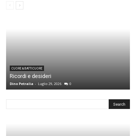
CUORE & BATTICUORE
Ricordi e desideri
L
Dino Petralia
-
Luglio 29, 2026
0
R