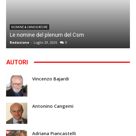
I
NOMINE & CANDIDATURE
Le nomine del plenum del Csm
S
Redazione
-
Luglio 29, 2026
0
G
AUTORI
Vincenzo Bajardi
Antonino Cangemi
Adriana Piancastelli