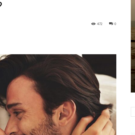
?
472
0