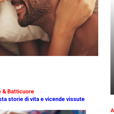
 & Batticuore
a storie di vit
a e vicende vissute
A