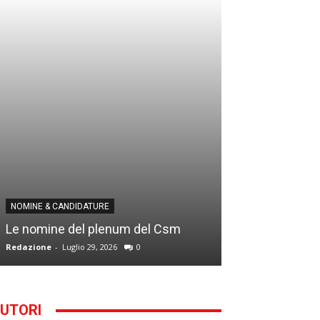
NOMINE & CANDID
NOMINE & CANDIDATURE
Infantino addio
Le nomine del plenum del Csm
alla Segreteria
Redazione
-
Luglio 29, 2026
0
Gianfranco D'Anna
UTORI