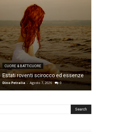
CUORE & BATTICUORE
CUORE & BATTICU
Estati roventi scirocco ed essenze
Ricordi e desid
Dino Petralia
-
Agosto 7, 2026
0
Dino Petralia
-
Lugl