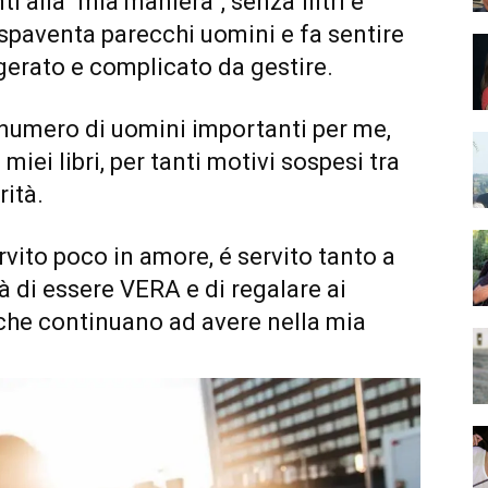
 alla “mia maniera”, senza filtri e
 spaventa parecchi uomini e fa sentire
gerato e complicato da gestire.
numero di uomini importanti per me,
ei libri, per tanti motivi sospesi tra
rità.
rvito poco in amore, é servito tanto a
di essere VERA e di regalare ai
che continuano ad avere nella mia