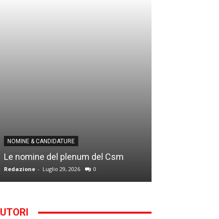
NOMINE & CANDID
NOMINE & CANDIDATURE
Infantino addio
Le nomine del plenum del Csm
alla Segreteria
Redazione
-
Luglio 29, 2026
0
Gianfranco D'Anna
UTORI