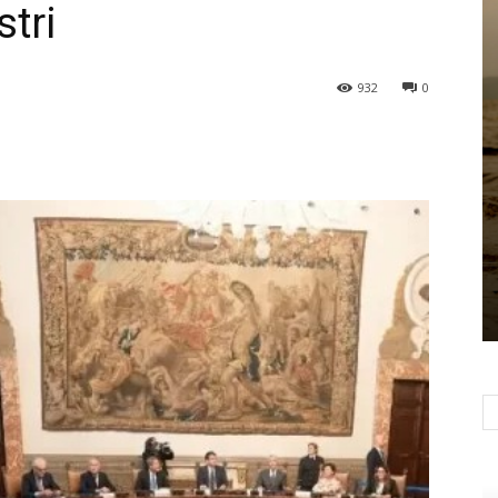
stri
932
0