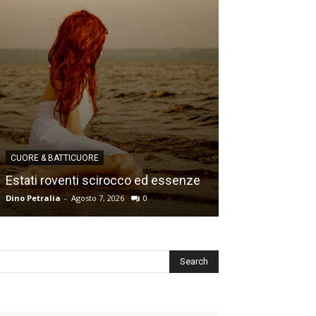
CUORE & BATTICUORE
CUORE & BATTICU
Estati roventi scirocco ed essenze
Ricordi e desid
Dino Petralia
-
Agosto 7, 2026
0
Dino Petralia
-
Lugl