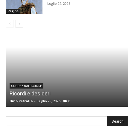
Luglio 27, 2026
Pagine
CUORE & BATTICUORE
Ricordi e desideri
L
Dino Petralia
-
Luglio 29, 2026
0
R