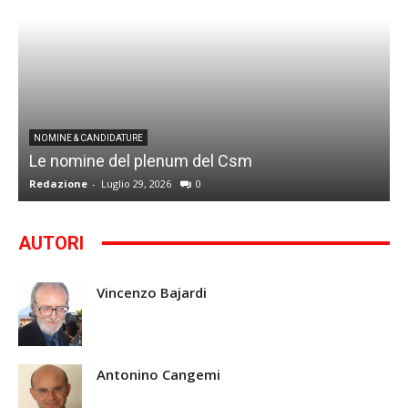
I
NOMINE & CANDIDATURE
Le nomine del plenum del Csm
S
Redazione
-
Luglio 29, 2026
0
G
AUTORI
Vincenzo Bajardi
Antonino Cangemi