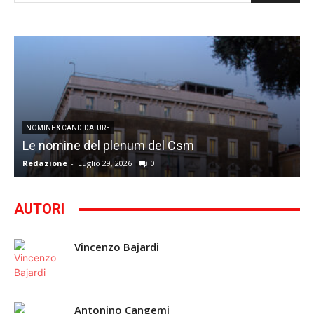
I
NOMINE & CANDIDATURE
Le nomine del plenum del Csm
S
Redazione
-
Luglio 29, 2026
0
G
AUTORI
Vincenzo Bajardi
Antonino Cangemi