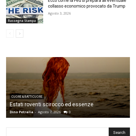
Ecco come la Fed si prepara all’eventuale
collasso economico provocato da Trump
Agosto 3, 2026
Rassegna Stampa
CUORE & BATTICUORE
Estati roventi scirocco ed essenze
R
Dino Petralia
-
Agosto 7, 2026
0
D