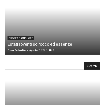
CUORE & BATTICUORE
Estati roventi scirocco ed essenze
R
Dino Petralia
-
Agosto 7, 2026
0
D