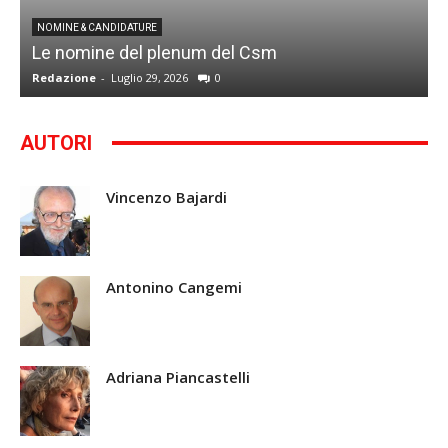
I
NOMINE & CANDIDATURE
Le nomine del plenum del Csm
S
Redazione
-
Luglio 29, 2026
0
G
AUTORI
Vincenzo Bajardi
Antonino Cangemi
Adriana Piancastelli