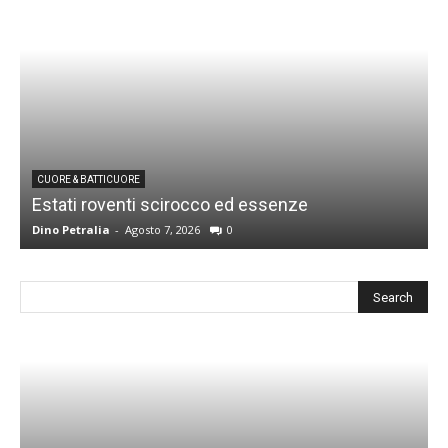
CUORE & BATTICUORE
Estati roventi scirocco ed essenze
R
Dino Petralia
-
Agosto 7, 2026
0
D