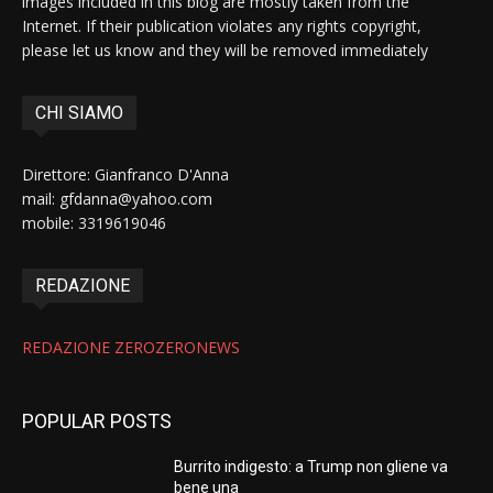
images included in this blog are mostly taken from the
Internet. If their publication violates any rights copyright,
please let us know and they will be removed immediately
CHI SIAMO
Direttore: Gianfranco D'Anna
mail: gfdanna@yahoo.com
mobile: 3319619046
REDAZIONE
REDAZIONE ZEROZERONEWS
POPULAR POSTS
Burrito indigesto: a Trump non gliene va
bene una