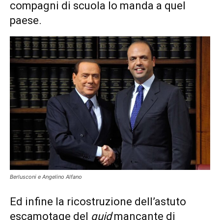
compagni di scuola lo manda a quel
paese.
Berlusconi e Angelino Alfano
Ed infine la ricostruzione dell’astuto
escamotage del
quid
mancante di