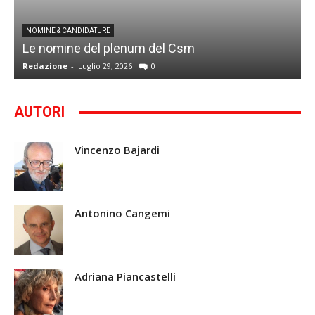
I
NOMINE & CANDIDATURE
Le nomine del plenum del Csm
S
Redazione
-
Luglio 29, 2026
0
G
AUTORI
Vincenzo Bajardi
Antonino Cangemi
Adriana Piancastelli