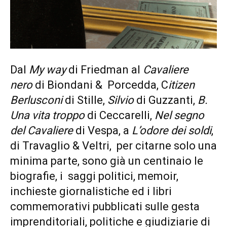
Dal
My way
di Friedman
al
Cavaliere
nero
di Biondani & Porcedda, C
itizen
Berlusconi
di Stille,
Silvio
di Guzzanti,
B.
Una vita troppo
di Ceccarelli,
Nel segno
del Cavaliere
di Vespa, a
L’odore dei soldi
,
di Travaglio & Veltri, per citarne solo una
minima parte, sono già un centinaio le
biografie, i saggi politici, memoir,
inchieste giornalistiche ed i libri
commemorativi pubblicati sulle gesta
imprenditoriali, politiche e giudiziarie di