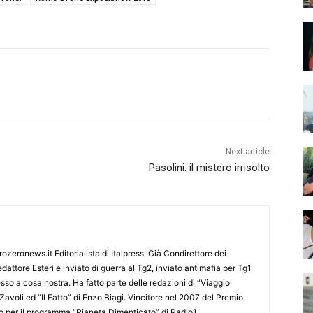
Next article
Pasolini: il mistero irrisolto
ozeronews.it Editorialista di Italpress. Già Condirettore dei
dattore Esteri e inviato di guerra al Tg2, inviato antimafia per Tg1
so a cosa nostra. Ha fatto parte delle redazioni di “Viaggio
Zavoli ed “Il Fatto” di Enzo Biagi. Vincitore nel 2007 del Premio
mo per il programma “Pianeta Dimenticato” di Radio1.