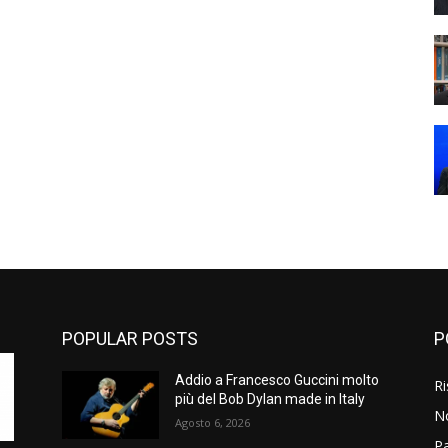
POPULAR POSTS
P
Addio a Francesco Guccini molto
Ri
più del Bob Dylan made in Italy
N
Agosto 6, 2026
P