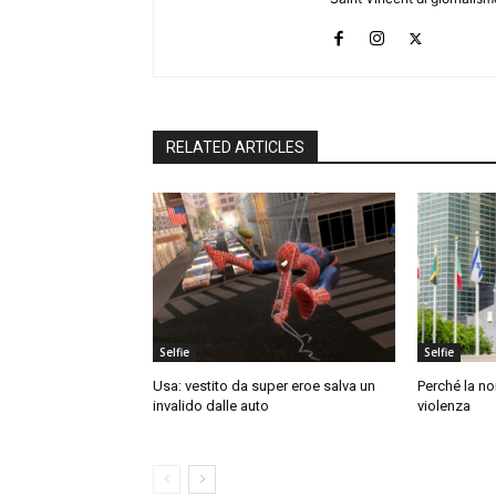
RELATED ARTICLES
Selfie
Selfie
Usa: vestito da super eroe salva un
Perché la no
invalido dalle auto
violenza