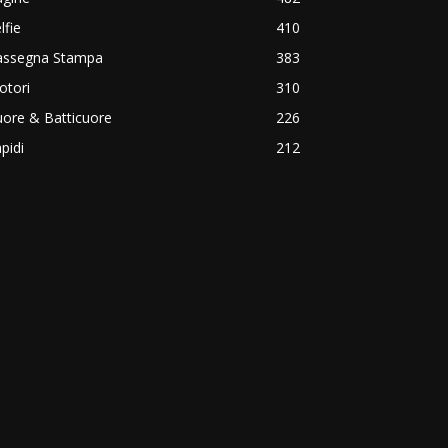
lfie
410
assegna Stampa
383
otori
310
ore & Batticuore
226
pidi
212