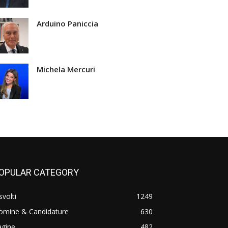
Arduino Paniccia
Michela Mercuri
OPULAR CATEGORY
svolti
1249
omine & Candidature
630
agine
482