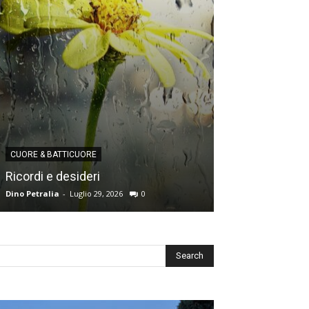
CUORE & BATTICUORE
CUORE & BATTICU
Ricordi e desideri
L’angoscia del
Dino Petralia
-
Luglio 29, 2026
0
Redazione
-
Luglio 