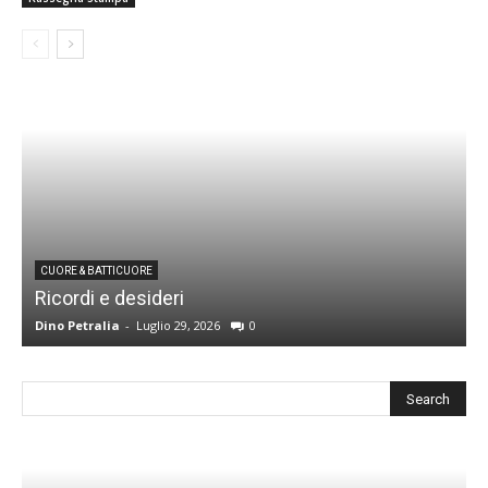
CUORE & BATTICUORE
Ricordi e desideri
L
Dino Petralia
-
Luglio 29, 2026
0
R