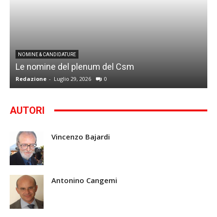
I
NOMINE & CANDIDATURE
Le nomine del plenum del Csm
S
Redazione
-
Luglio 29, 2026
0
G
AUTORI
Vincenzo Bajardi
Antonino Cangemi