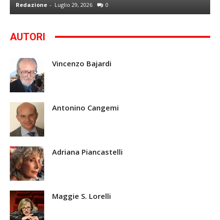
Redazione
-
Luglio 29, 2026
0
G
AUTORI
Vincenzo Bajardi
Antonino Cangemi
Adriana Piancastelli
Maggie S. Lorelli