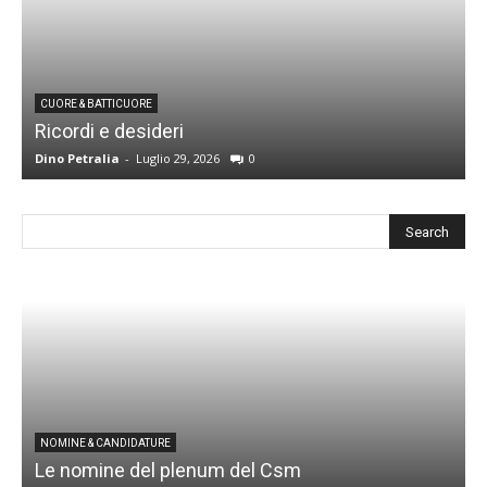
CUORE & BATTICUORE
Ricordi e desideri
L
Dino Petralia
-
Luglio 29, 2026
0
R
I
NOMINE & CANDIDATURE
Le nomine del plenum del Csm
S