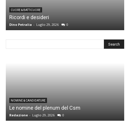
CUORE & BATTICUORE
Ricordi e desideri
L
Dino Petralia
-
Luglio 29, 2026
0
R
I
NOMINE & CANDIDATURE
Le nomine del plenum del Csm
S
Redazione
-
Luglio 29, 2026
0
G