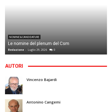
I
NOMINE & CANDIDATURE
Le nomine del plenum del Csm
S
Redazione
-
Luglio 29, 2026
0
G
AUTORI
Vincenzo Bajardi
Antonino Cangemi