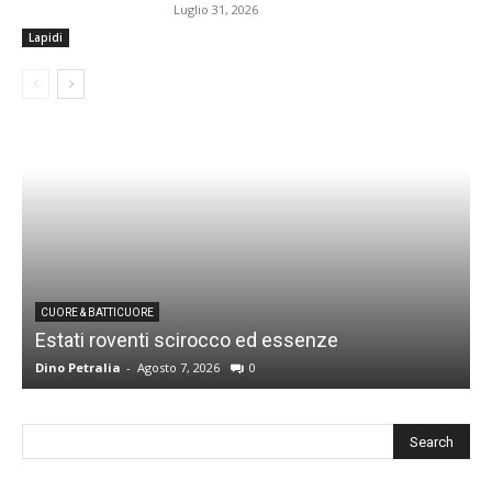
Luglio 31, 2026
Lapidi
CUORE & BATTICUORE
Estati roventi scirocco ed essenze
R
Dino Petralia
-
Agosto 7, 2026
0
D