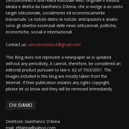
Zerozeronews è una realtà editoriale web, originale e inedita,
ideata e diretta da Gianfranco D’Anna, che si rivolge a un vasto
target istituzionale, socialmente ed economicamente
trasversale. Le notizie dietro le notizie: anticipazioni e analisi
sono gli obiettivi essenziali delle news istituzionali, politiche,
economiche, sociali e internazionali
Contact us:
zerozeronews.it@gmail.com
This Blog does not represent a newspaper as is updated
without any periodicity, it cannot, therefore, be considered an
editorial product pursuant to law n. 62 of 7/03/2001. The
images included in this blog are mostly taken from the
Internet. If their publication violates any rights copyright,
please let us know and they will be removed immediately
CHI SIAMO
Direttore: Gianfranco D'Anna
mail: gfdanna@yahoo.com