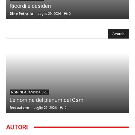
Ricordi e desideri
L
Dino Petralia
-
Luglio 29, 2026
0
R
I
NOMINE & CANDIDATURE
Le nomine del plenum del Csm
S
Redazione
-
Luglio 29, 2026
0
G
AUTORI