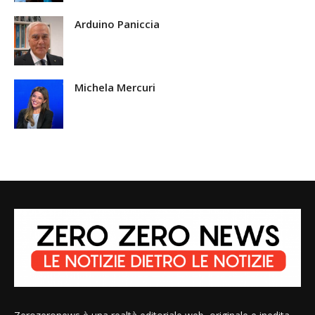
Arduino Paniccia
Michela Mercuri