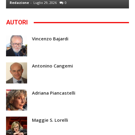
Redazione
-
Luglio 29, 2026
0
G
AUTORI
Vincenzo Bajardi
Antonino Cangemi
Adriana Piancastelli
Maggie S. Lorelli