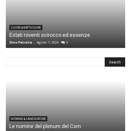
CUORE & BATTICUORE
Estati roventi scirocco ed essenze
R
Dino Petralia
-
Agosto 7, 2026
0
D
I
NOMINE & CANDIDATURE
Le nomine del plenum del Csm
S