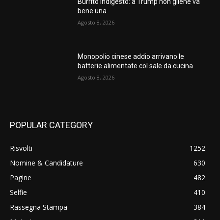
Burrito indigesto: a Trump non gliene va
bene una
Agosto 8, 2026
Monopolio cinese addio arrivano le
batterie alimentate col sale da cucina
Agosto 8, 2026
POPULAR CATEGORY
Risvolti
1252
Nomine & Candidature
630
Pagine
482
Selfie
410
Rassegna Stampa
384